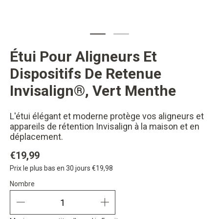
Étui Pour Aligneurs Et
changer button
Dispositifs De Retenue
Invisalign®, Vert Menthe
L'étui élégant et moderne protège vos aligneurs et
appareils de rétention Invisalign à la maison et en
déplacement.
€19,99
Prix le plus bas en 30 jours
€19,98
Nombre
Nombre
quantity minus
quantity plus