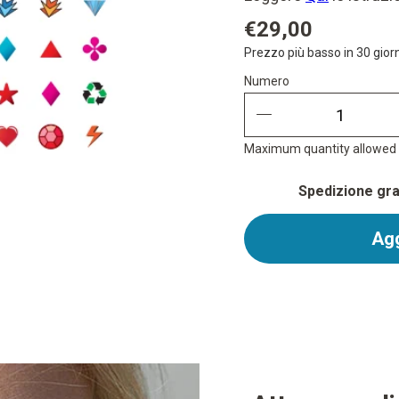
€29,00
Prezzo più basso in 30 gior
Numero
Numero
quantity minus
Maximum quantity allowed i
Spedizione grat
Agg