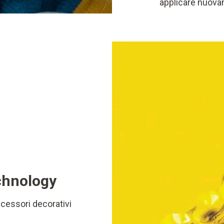
applicare nuova
echnology
ccessori decorativi