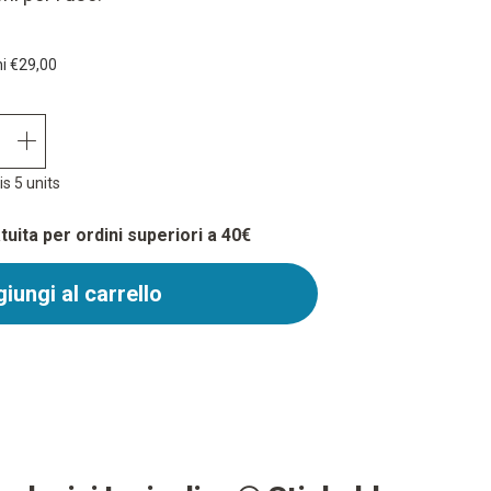
ni
€29,00
quantity plus
s 5 units
uita per ordini superiori a 40€
iungi al carrello