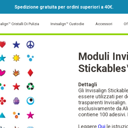
Spedizione gratuita per ordini superiori a 40€.
align™ Cristalli Di Pulizia
Invisalign™ Custodie
Accessori
Of
Moduli Inv
Stickables
Dettagli
Gli Invisalign Sticka
essere utilizzati per d
trasparenti Invisalign
esclusivamente da Al
contiene 100 adesivi. 
Leggere
Qui
le istruzi