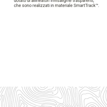
dotato di allineatori Invisalign® trasparenti,
che sono realizzati in materiale SmartTrack™.