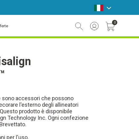
announcement bar
0
ferte
Account Login
Cart Toggle Button
isalign
™
ble sono accessori che possono
ecorare l'esterno degli allineatori
. Questo prodotto è disponibile
ign Technology Inc. Ogni confezione
Brevettato.
oni per l'uso.