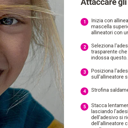
Attaccare gli
Inizia con allineat
1
mascella superior
allineatori con u
Seleziona l'ades
2
trasparente che
indossa questo.
Posiziona l'adesi
3
sull'allineatore 
Strofina saldamen
4
Stacca lentament
5
lasciando l'adesi
dell'adesivo si r
dell'allineatore 