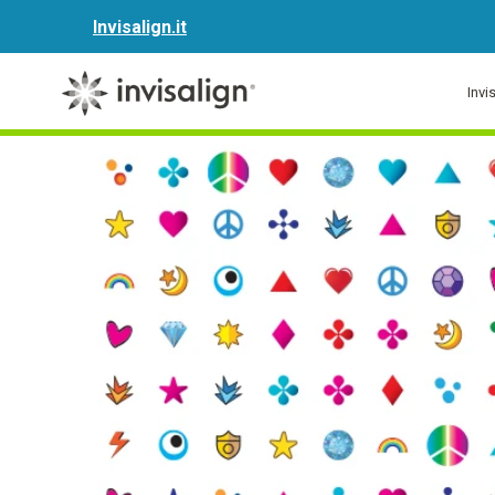
Invisalign.it
Invis