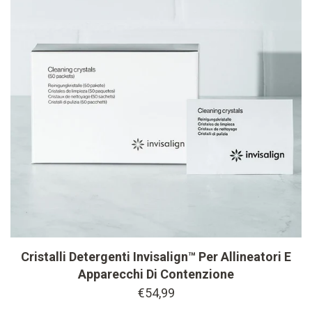
changer button
Cristalli Detergenti Invisalign™ Per Allineatori E
Apparecchi Di Contenzione
€54,99