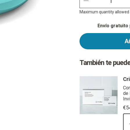
quantity minus
Maximum quantity allowed i
Envío gratuito
Añ
También te puede
Cr
Con
de 
Inv
€5