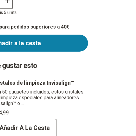
quantity plus
s 5 units
 para pedidos superiores a 40€
adir a la cesta
 gustar esto
istales de limpieza Invisalign™
 50 paquetes incluidos, estos cristales
limpieza especiales para alineadores
isalign™ o ...
4,99
Añadir A La Cesta