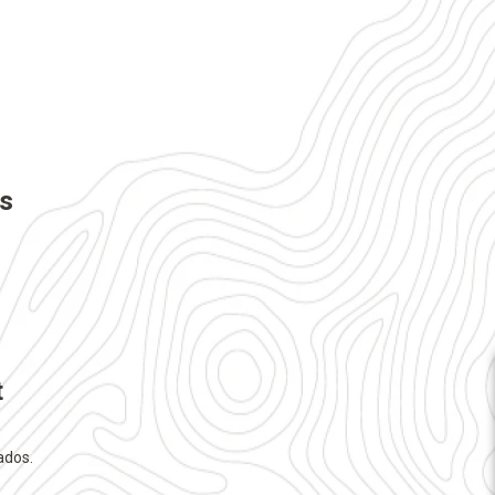
as
t
ados.