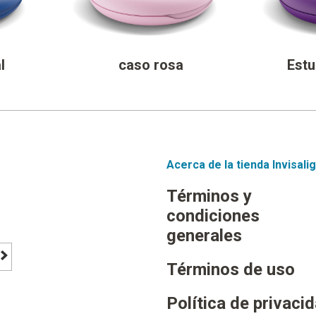
l
caso rosa
Est
Acerca de la tienda Invisali
Términos y
condiciones
generales
Términos de uso
footer newsletter signup button
Política de privaci