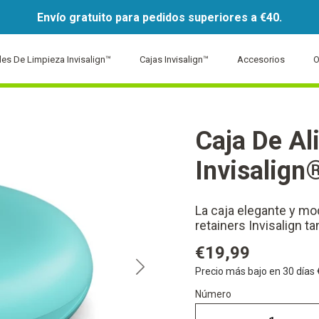
Envío gratuito para pedidos superiores a €40.
ales De Limpieza Invisalign™
Cajas Invisalign™
Accesorios
O
Caja De Al
Invisalign
La caja elegante y mo
retainers Invisalign t
€19,99
Precio más bajo en 30 días
Número
Número