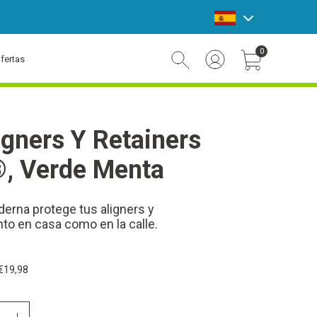
announcement bar
0
fertas
Account Login
Cart Toggle Button
igners Y Retainers
®, Verde Menta
derna protege tus aligners y
anto en casa como en la calle.
€19,98