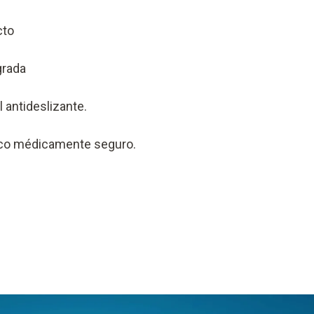
cto
grada
l antideslizante.
ico médicamente seguro.