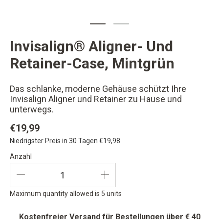
Invisalign® Aligner- Und
changer button
Retainer-Case, Mintgrün
Das schlanke, moderne Gehäuse schützt Ihre
Invisalign Aligner und Retainer zu Hause und
unterwegs.
€19,99
Niedrigster Preis in 30 Tagen
€19,98
Anzahl
Anzahl
quantity minus
quantity plus
Maximum quantity allowed is 5 units
Kostenfreier Versand für Bestellungen über € 40